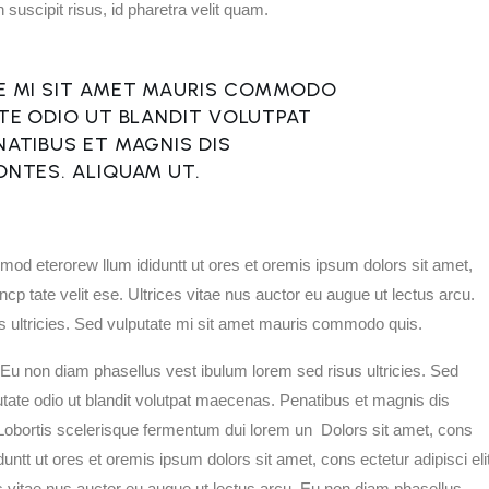
suscipit risus, id pharetra velit quam.
Stain Grade
E MI SIT AMET MAURIS COMMODO
TE ODIO UT BLANDIT VOLUTPAT
ATIBUS ET MAGNIS DIS
ONTES. ALIQUAM UT.
usmod eterorew llum ididuntt ut ores et oremis ipsum dolors sit amet,
ncp tate velit ese. Ultrices vitae nus auctor eu augue ut lectus arcu.
s ultricies. Sed vulputate mi sit amet mauris commodo quis.
 Eu non diam phasellus vest ibulum lorem sed risus ultricies. Sed
ate odio ut blandit volutpat maecenas. Penatibus et magnis dis
. Lobortis scelerisque fermentum dui lorem un Dolors sit amet, cons
duntt ut ores et oremis ipsum dolors sit amet, cons ectetur adipisci elit
s vitae nus auctor eu augue ut lectus arcu. Eu non diam phasellus