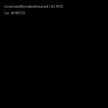
Licensed.Bonded.Insured | AZ ROC
Lic. #185712