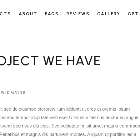
UCTS
ABOUT
FAQS
REVIEWS
GALLERY
GET
ntenance Guide
View All
Facility
Closet Gallery
 Maintenance Guide
View All
Commercial
OJECT WE HAVE
Facility
European
Closet Gallery
Garage Gallery
Commercial
Face Frame
 WIDMAYER
European
Paint Grade
Garage Gallery
lit sed do eiusmod eterorew llum ididuntt ut ores et oremis ipsum
Stain Grade
 eiusmod tempor incp tate velit ese. Ultrices vitae nus auctor eu augue
Face Frame
 lorem sed risus ultricies. Sed vulputate mi sit amet mauris commodo
Paint Grade
Penatibus et magnis dis parturient montes. Aliquam ut porttitor leo a