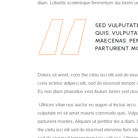
diam. Lobortis scelerisque fermentum dui lorem un 
SED VULPUTAT
QUIS. VULPUTA
MAECENAS. PEN
PARTURIENT M
Dolors sit amet, cons the ctetu isci elit sed do ei
cons ectetur adipisci elit, sed do eiusmod tempor i
Eu non diam phasellus vest ibulum lorem sed risu
Ultrices vitae nus auctor eu augue ut lectus arcu.
vulputate mi sit amet mauris commodo quis. Vulput
parturient montes. Aliquam ut porttitor leo a diam
the ctetu isci elit sed do eiusmod eterorew llum idi
sed do eiusmod tempor incp tate velit ese. Ultrice